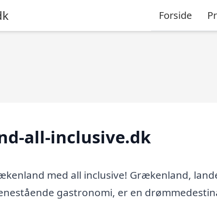
dk
Forside
P
d-all-inclusive.dk
rækenland med all inclusive! Grækenland, land
g enestående gastronomi, er en drømmedestin