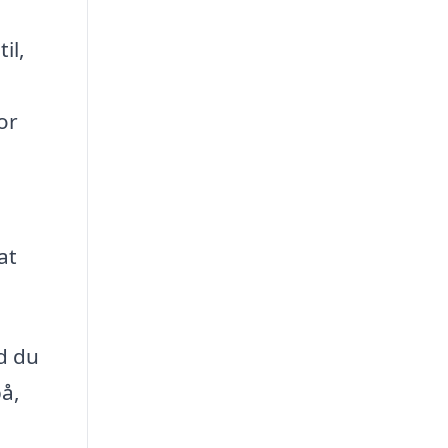
il,
or
at
d du
på,