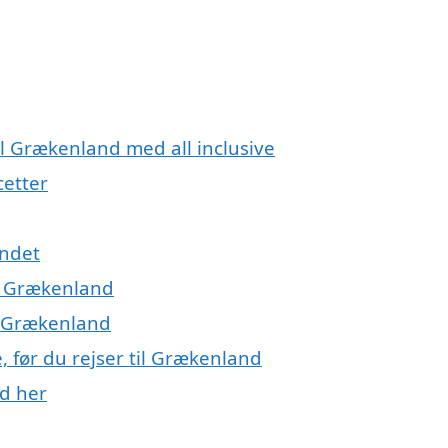
il Grækenland med all inclusive
etter
andet
 i Grækenland
il Grækenland
, før du rejser til Grækenland
nd her