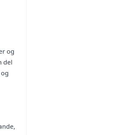
er og
n del
r og
rande,