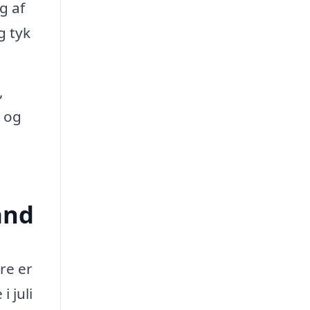
g af
g tyk
,
g og
and
re er
 juli