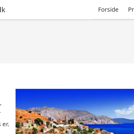
dk
Forside
P
,
r
 er.