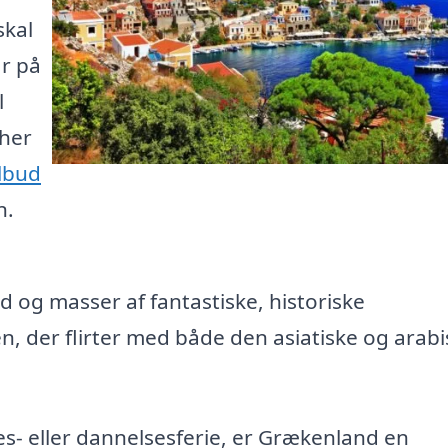
skal
r på
l
 her
ilbud
n.
 og masser af fantastiske, historiske
 der flirter med både den asiatiske og arabi
es- eller dannelsesferie, er Grækenland en