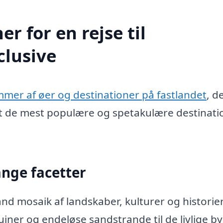
r for en rejse til
clusive
mmer af øer og destinationer på fastlandet
, d
dt de mest populære og spetakulære destinati
nge facetter
d mosaik af landskaber, kulturer og historier
iner og endeløse sandstrande til de livlige by