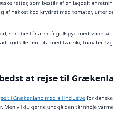
ræske retter, som består af en lagdelt anretnin
 lag af hakket kød krydret med tomater, urter o
od, som består af små grillspyd med svinekød
 fladbrød eller en pita med tzatziki, tomater, lø
bedst at rejse til Grækenl
se til Grækenland med all inclusive
for danske
r. Men vil du gerne undgå den tårnhøje varme i