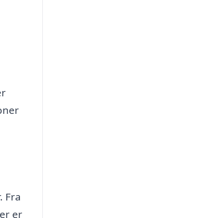
er
oner
. Fra
er er