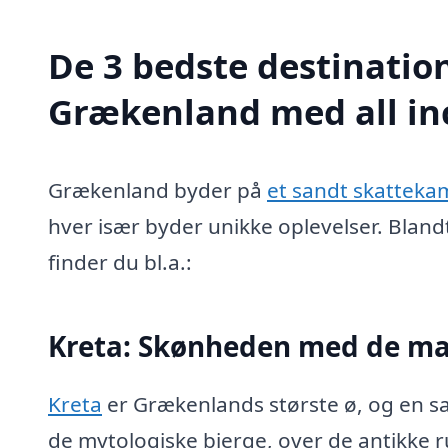
De 3 bedste destinatione
Grækenland med all in
Grækenland byder på
et sandt skatteka
hver især byder unikke oplevelser. Blan
finder du bl.a.:
Kreta: Skønheden med de ma
Kreta
er Grækenlands største ø, og en san
de mytologiske bjerge, over de antikke ru