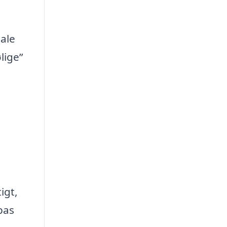
male
lige”
igt,
pas