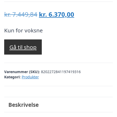
Den
Den
kr.
7.449,84
kr.
6.370,00
oprindelige
aktuelle
pris
pris
Kun for voksne
var:
er:
kr. 7.449,84.
kr. 6.370,00.
Gå til shop
Varenummer (SKU):
8202272841197419316
Kategori:
Produkter
Beskrivelse