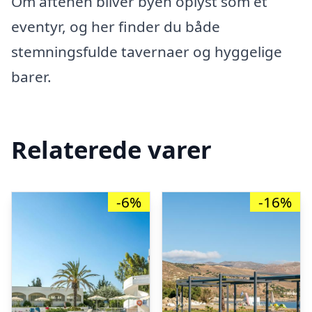
Om aftenen bliver byen oplyst som et
eventyr, og her finder du både
stemningsfulde tavernaer og hyggelige
barer.
Relaterede varer
-6%
-16%