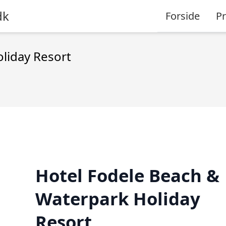
dk
Forside
P
liday Resort
Hotel Fodele Beach &
Waterpark Holiday
Resort