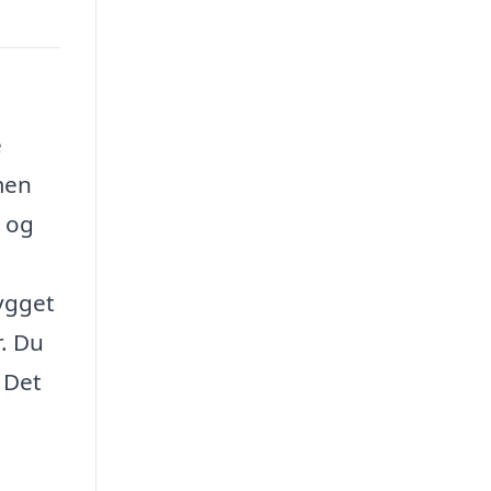
e
men
, og
bygget
r. Du
 Det