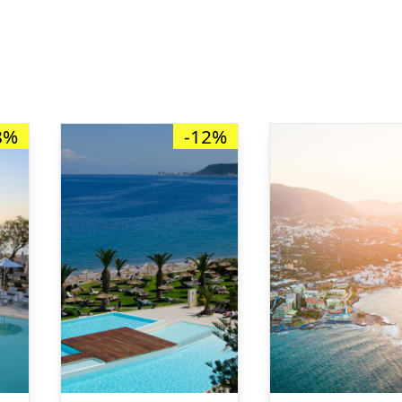
8%
-12%