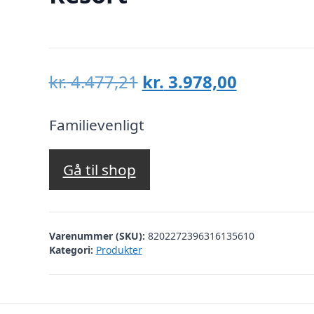
Den
Den
kr.
4.477,21
kr.
3.978,00
oprindelige
aktuelle
pris
pris
Familievenligt
var:
er:
kr. 4.477,21.
kr. 3.978,
Gå til shop
Varenummer (SKU):
8202272396316135610
Kategori:
Produkter