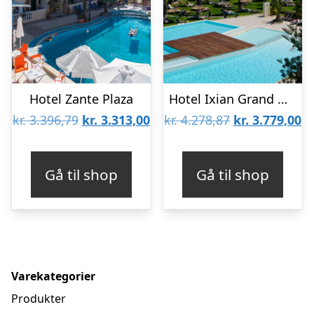
Hotel Zante Plaza
Hotel Ixian Grand & All Suites – Voksenhotel
Den
Den
Den
D
kr.
3.396,79
kr.
3.313,00
kr.
4.278,87
kr.
3.779,00
oprindelige
aktuelle
oprindelige
ak
pris
pris
pris
pr
Gå til shop
Gå til shop
var:
er:
var:
er
kr. 3.396,79.
kr. 3.313,00.
kr. 4.278,87.
kr
Varekategorier
Produkter