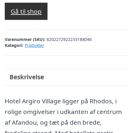
oprindelige
aktuelle
pris
pris
Gå til shop
var:
er:
kr. 3.808,41.
kr. 3.309,00.
Varenummer (SKU):
8202272922233188046
Kategori:
Produkter
Beskrivelse
Hotel Argiro Village ligger på Rhodos, i
rolige omgivelser i udkanten af centrum
af Afandou, og tæt på den brede,