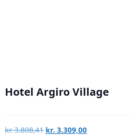
Hotel Argiro Village
Den
Den
kr.
3.808,41
kr.
3.309,00