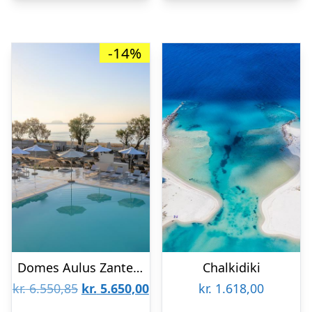
-14%
Domes Aulus Zante, Autograph Collection
Chalkidiki
Den
Den
kr.
6.550,85
kr.
5.650,00
kr.
1.618,00
oprindelige
aktuelle