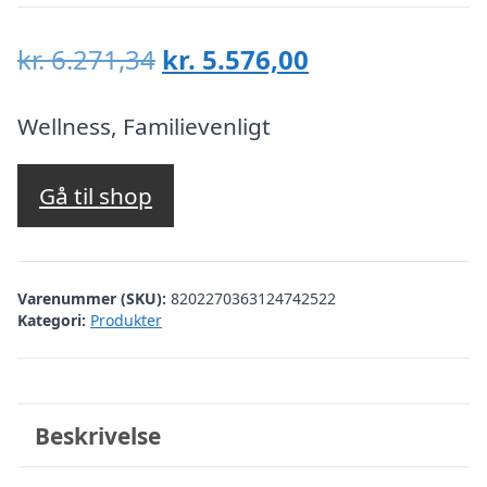
Den
Den
kr.
6.271,34
kr.
5.576,00
oprindelige
aktuelle
pris
pris
Wellness, Familievenligt
var:
er:
kr. 6.271,34.
kr. 5.576,00.
Gå til shop
Varenummer (SKU):
8202270363124742522
Kategori:
Produkter
Beskrivelse