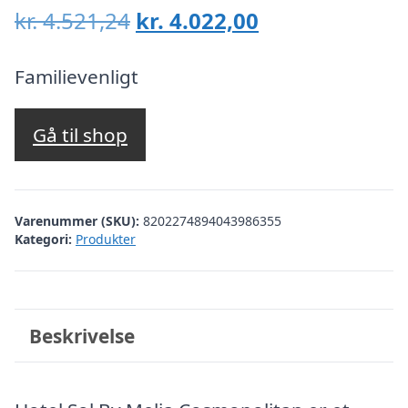
Den
Den
kr.
4.521,24
kr.
4.022,00
oprindelige
aktuelle
pris
pris
Familievenligt
var:
er:
kr. 4.521,24.
kr. 4.022,00.
Gå til shop
Varenummer (SKU):
8202274894043986355
Kategori:
Produkter
Beskrivelse