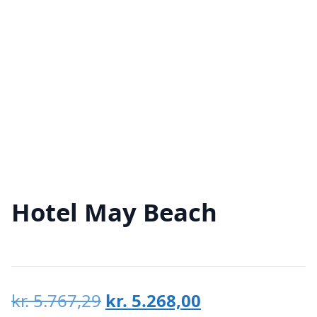
Hotel May Beach
Den
Den
kr.
5.767,29
kr.
5.268,00