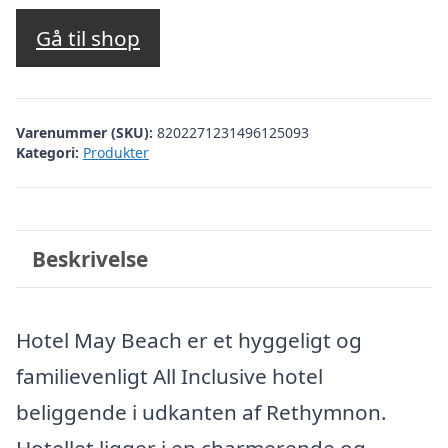
oprindelige
aktuelle
pris
pris
Gå til shop
var:
er:
kr. 5.767,29.
kr. 5.268,00.
Varenummer (SKU):
8202271231496125093
Kategori:
Produkter
Beskrivelse
Hotel May Beach er et hyggeligt og
familievenligt All Inclusive hotel
beliggende i udkanten af Rethymnon.